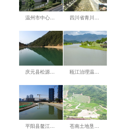
温州市中心区北片商务区下新田水闸工程
四川省青川县青溪镇防洪堤工程
庆元县松源溪后广溪段中小河流治理工程
瓯江治理温州市鹿城区戍浦江河道（藤桥至河口段）整治工程I标
平阳县鳌江镇滨江中心片古鳌头区河道整治工程
苍南土地垦造项目工程情况