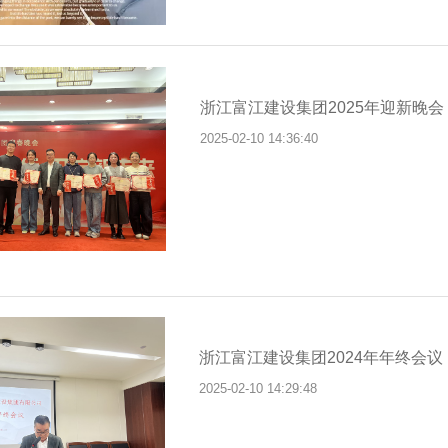
浙江富江建设集团2025年迎新晚会
2025-02-10 14:36:40
浙江富江建设集团2024年年终会议
2025-02-10 14:29:48